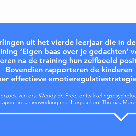
rlingen uit het vierde leerjaar die in de
aining
‘Eigen baas over je gedachten’ v
eren na de training hun zelfbeeld posit
Bovendien rapporteren de kinderen
er effectieve emotieregulatiestrategi
erzoek van drs. Wendy de Pree, ontwikkelingspsycholo
rapeut in samenwerking met Hogeschool Thomas More