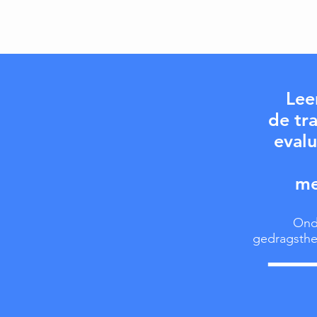
Lee
de tr
evalu
me
Ond
gedragsthe