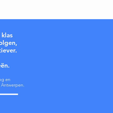
 klas
olgen,
iever.
eën.
og en
 Antwerpen.