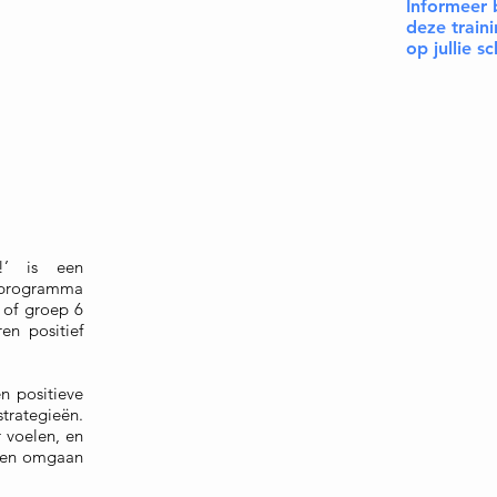
Informeer 
deze trai
op jullie s
!’ is een
f programma
) of groep 6
ren positief
n positieve
rategieën.
 voelen, en
nnen omgaan