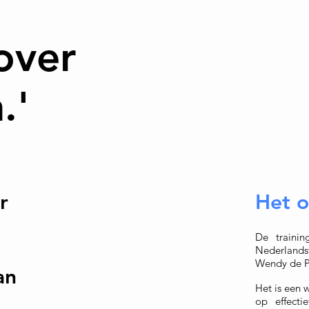
over
.'
r
Het 
De traini
Nederlands
Wendy de Pr
an
Het is een
op effecti