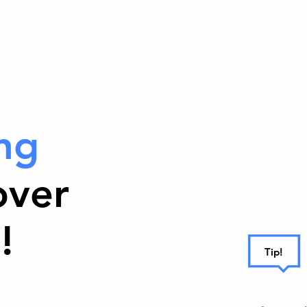
ng
over
!
Tip!