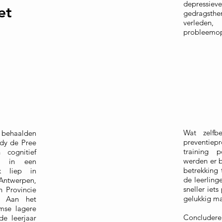
depressiev
et
gedragsther
verle
probleemopl
Wat zelfbe
 behaalden
preventiep
ndy de Pree
training p
 cognitief
werden er b
en in een
betrekking 
ek liep in
de leerling
ntwerpen,
sneller iet
n Provincie
gelukkig ma
. Aan het
amse lagere
Conclude
de leerjaar