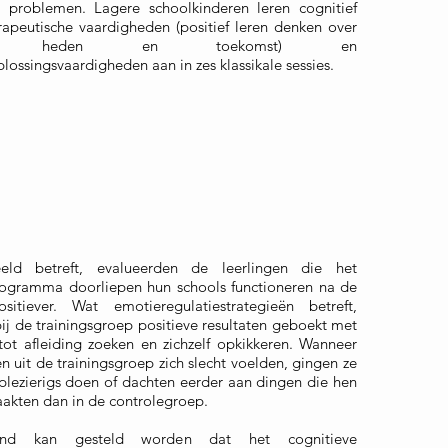
e problemen. Lagere schoolkinderen leren cognitief
apeutische vaardigheden (positief leren denken over
den, heden en toekomst) en
ossingsvaardigheden aan in zes klassikale sessies.
eld betreft, evalueerden de leerlingen die het
rogramma doorliepen hun schools functioneren na de
ositiever. Wat emotieregulatiestrategieën betreft,
ij de trainingsgroep positieve resultaten geboekt met
tot afleiding zoeken en zichzelf opkikkeren. Wanneer
en uit de trainingsgroep zich slecht voelden, gingen ze
s plezierigs doen of dachten eerder aan dingen die hen
akten dan in de controlegroep.
rend kan gesteld worden dat het cognitieve