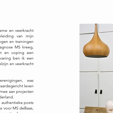
isme en veerkracht
leiding van mijn
ingen en trainingen
iagnose MS kreeg,
cht en coping een
rvaring ben ik een
lzijn en veerkracht
verenigingen, was
aardegericht leven
 mee aan projecten
erland.
a authentieke posts
gs voor
MS deBaas
,