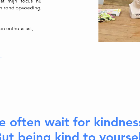
dat mijn focus nu
en rond opvoeding,
 en enthousiast,
,
,
e often wait for kindne
ut being kind to yoursel