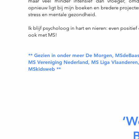
maar veel minder intensief dan vroeger, om
opnieuw ligt bij mijn boeken en bredere project
stress en mentale gezondheid.
Ik blijf psycholoog in hart en nieren: even positief
ook met MS!
** Gezien in onder meer De Morgen, MSdeBaas
MS Vereniging Nederland, MS Liga Vlaanderen
MSkidsweb **
‘W
B