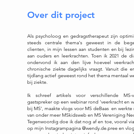
Over dit project
Als psycholoog en gedragstherapeut zijn optim
steeds centrale thema's geweest in de bege
clienten, in mijn lessen aan studenten en bij lez
aan ouders en leerkrachten. Toen ik 2021 de d
ondervond ik aan den lijve hoeveel veerkra
chronische ziekte dagelijks vraagt. Vanuit die e
tijdlang actief geweest rond het thema mentaal we
bij ziekte.
Ik schreef artikels voor verschillende MS-
gastspreker op een
webinar
rond 'veerkracht en w
bij MS', maakte vlogs voor
MS deBaas
en werkte
van onder meer MSkidsweb en MS Vereniging Ned
Tegenwoordig doe ik dat nog af en toe, vooral vi
op mijn
In
stagrampagina @wendy.de.pree
en vlo