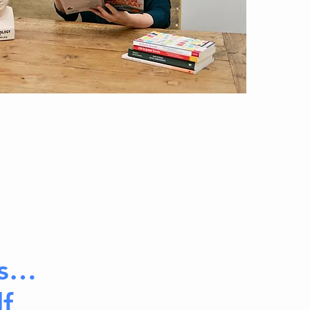
ss…
f