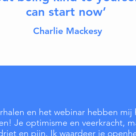
can s
tart now’
Charlie Mackesy
rhalen en het webinar hebben mij 
en! Je optimisme en veerkracht, m
driet en pijn. Ik waardeer je openh