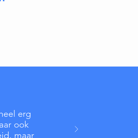
heel erg
aar ook
eid, maar