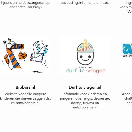
tijdens en na de zwangerschap
opvoedingsinformatie en raad.
ing
(tot eerste jaar baby)
veerkra
Vo
Bibbers.nl
Durf te vragen.nl
Website voor alle dappere
Informatie voor kinderen en
Anonie
kinderen die durven zeggen dat
jongeren over angst, depressie,
chat
ze soms bang zijn.
dwang, trauma en
jong
eetproblemen.