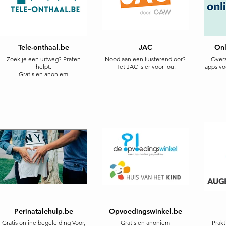
Tele-onthaal.be
JAC
Onl
Zoek je een uitweg? Praten
Nood aan een luisterend oor?
Overz
helpt.
Het JAC is er voor jou.
apps voo
Gratis en anoniem
Perinatalehulp.be
Opvoedingswinkel.be
Gratis online begeleiding Voor,
Gratis en anoniem
Prakt