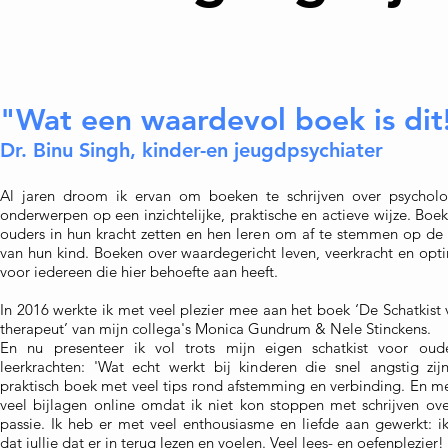
"Wat een waardevol boek is dit
Dr. Binu Singh, kinder-e
n jeugdpsychiater
Al jaren droom ik ervan om boeken te schrijven over psycholo
onde
r
werpen op een inzichtelijke, praktische en actieve wijze. Boe
ouders in hun kracht zetten en hen leren om af te stemmen op de
van hun kind. Boeken over waardegericht leven, veerkracht en opt
voor iedereen die hier behoefte aan heeft.
In 2016 werkte ik met veel plezier mee aan het boek ‘
De Schatkist
therapeut
’ van mijn collega's Monica Gundrum & Nele Stinckens.
En nu presenteer ik vol trots mijn eigen schatkist voor oud
leerkrachten: 'Wat echt werkt bij kinderen die snel angstig zijn
praktisch boek met veel tips rond afstemming en verbinding. En m
veel bijlagen online omdat ik niet kon stoppen met schrijven ove
passie. Ik heb er met veel enthousiasme en liefde aan gewerkt: i
dat jullie dat er in terug lezen en voelen. Veel lees- en oefenplezier!