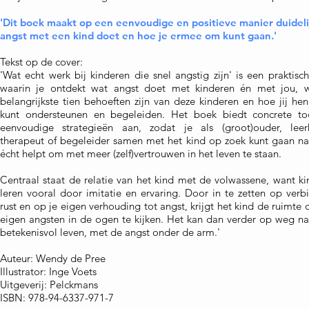
'Dit boek maakt op een eenvoudige en positieve manier duideli
angst met een kind doet en hoe je ermee om kunt gaan.'
T
ekst op de cover:
'Wat echt werk bij kinderen die snel angstig zijn' is een praktisc
waarin je ontdekt wat angst doet met kinderen én met jou, 
belangrijkste tien behoeften zijn van deze kinderen en hoe jij hen
kunt ondersteunen en begeleiden. Het boek biedt concrete to
eenvoudige strategieën aan, zodat je als (groot)ouder, leerk
therapeut of begeleider samen met het kind op zoek kunt gaan na
écht helpt om met meer (zelf)vertrouwen in het leven te staan.
Centraal staat de relatie van het kind met de volwassene, want k
leren vooral door imitatie en ervaring. Door in te zetten op verb
rust en op je eigen verhouding tot angst, krijgt het kind de ruimte 
eigen angsten in de ogen te kijken. Het kan dan verder op weg na
betekenisvol leven, met de angst onder de arm.
'
Auteur: Wendy de Pree
Illustrator: Inge Voets
Uitgeverij: Pelckm
ans
ISBN: 978-94-6337-971-7