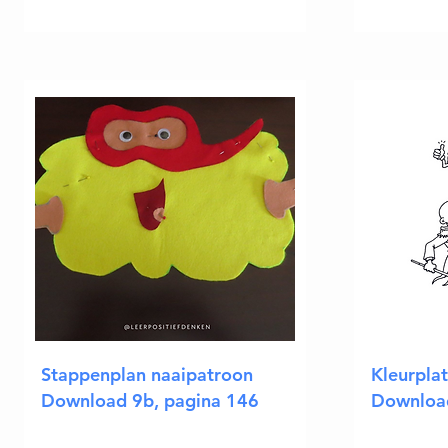
Stappenplan naaipatroon
Kleurpla
Download 9b, pagina 146
Download