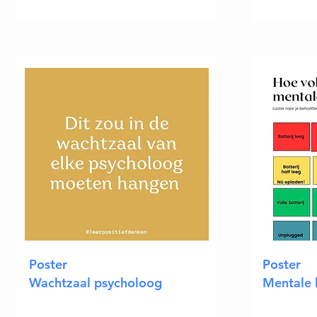
Poster
Poster
W
achtzaal
psycholoog
Mentale b