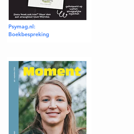
Psymag.nl:
Boekbespreking