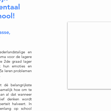
entaal
ho
ol!
asse,
*
derlandstalige en
mma voor de lagere
 de 2de graad lager
t hun emoties en
 Ze leren problemen
.
 dé belangrijkste
namelijk hoe om te
man al dat wanneer
tief denken wordt
rteit halveert. In
renlang op school