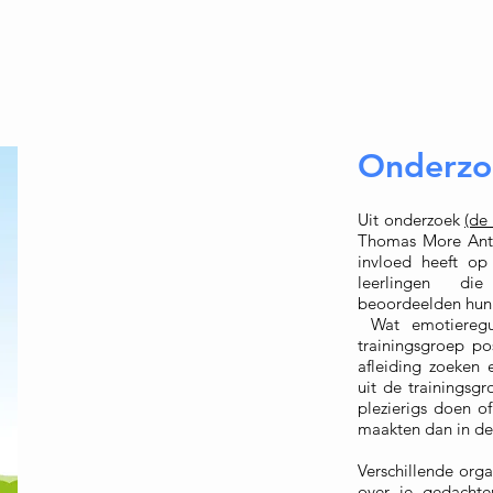
Onderzo
Uit onderzoek
(de
Thomas More Antwe
invloed heeft op 
leerlingen di
beoordeelden hun s
Wat emotieregul
trainingsgroep po
afleiding zoeken 
uit de trainingsgr
plezierigs doen o
maakten dan in de
Verschillende orga
over je gedachte