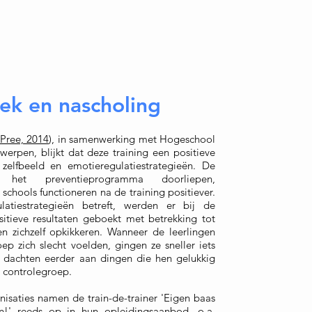
ek en nascholing
 Pree, 2014
), in samenwerking met Hogeschool
rpen, blijkt dat deze training een positieve
zelfbeeld en emotieregulatiestrategieën. De
e het preventieprogramma doorliepen,
chools functioneren na de training positiever.
atiestrategieën betreft, werden er bij de
sitieve resultaten geboekt met betrekking tot
en zichzelf opkikkeren. Wanneer de leerlingen
oep zich slecht voelden, gingen ze sneller iets
f dachten eerder aan dingen die hen gelukkig
 controlegroep.
nisaties namen de train-de-trainer 'Eigen baas
n!' reeds op in hun opleidingsaanbod, o.a.