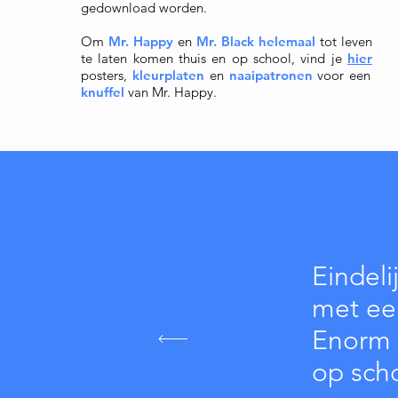
gedownload worden.
Om
Mr. Happy
en
Mr. Black helemaal
tot leven
te laten komen thuis en op school, vind je
hier
posters,
kleurplaten
en
naaipatronen
voor een
knuffe
l
van Mr. Happy.
Eindeli
met een
Enorm i
op scho