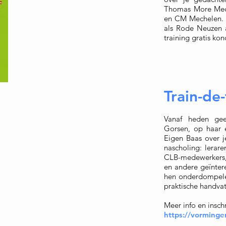
Thomas More Mec
en CM Mechelen. E
als Rode Neuzen a
training gratis ko
Train-de-
Vanaf heden gee
Gorsen, op haar 
Eigen Baas over 
nascholing: lerar
CLB-medewerkers,
en andere geïntere
hen onderdompelen
praktische handvat
Meer info en inschr
https://vorming