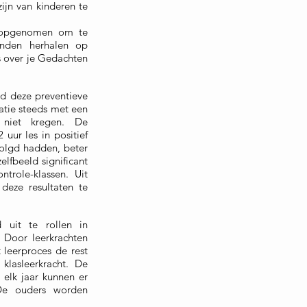
ijn van kinderen te
f opgenomen om te
onden herhalen op
s over je Gedachten
 deze preventieve
atie steeds met een
n niet kregen.
De
uur les in positief
olgd hadden, beter
fbeeld significant
trole-klassen. Uit
deze resultaten te
 uit te rollen in
. Door leerkrachten
t leerproces de rest
klasleerkracht. De
elk jaar kunnen er
 De ouders worden