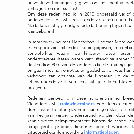
preventieve trainingen gegeven om het mentaal welz
verhogen, en met succes!
Om deze reden heb ik in 2010 onbetaald verlo
onderzoeken of wij deze onderzoeksresultaten k
Nederlandstalig grondgebied: de training Eigen Baa
was geboren!
In samenwerking met Hogeschool Thomas More werd
training op verschillende scholen gegeven, in combin
controle-klas waarin de kinderen deze lesse
onderzoeksresultaten waren verbluffend: na amper 12 
denken kon 80% van de kinderen die de training gev
omgaan met hun emoties en gedachten en was hun zel
verhoogd ten opzichte van de kinderen uit de con
follow-uponderzoek van een half jaar later bleken 
beklijven.
Redenen genoeg om deze scholentraining breed
Vlaanderen via
train-de-trainers
voor leerkrachten
deze lessen te laten geven in hun eigen klas, kan di
van het jaar verder ondersteund worden door de 
kennis wordt geïmplementeerd binnen de school en 
terug grote groepen kinderen bereikt worden.
uitgebreid geïnformeerd via
informatiebladen
.