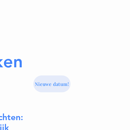
ken
Nieuwe datum!
chten:
ijk