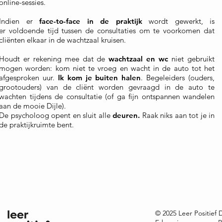
online-sessies.
Indien er
face-to-face in de praktijk
wordt gewerkt, is
er voldoende tijd tussen de consultaties om te voorkomen dat
cliënten elkaar in de wachtzaal kruisen.
Houdt er rekening mee dat de
wachtzaal en wc
niet gebruikt
mogen worden: kom niet te vroeg en wacht in de auto tot het
afgesproken uur.
Ik kom je buiten halen
. Begeleiders (ouders,
grootouders) van de cliënt worden gevraagd in de auto te
wachten tijdens de consultatie (of ga fijn ontspannen wandelen
aan de mooie Dijle).
De psycholoog opent en sluit alle
deuren.
Raak niks aan tot je in
de praktijkruimte bent.
© 2025 Leer Positief