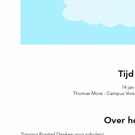
Tijd
14 jan
Thomas More - Campus Vorsela
Over h
Training Positief Denken voor scholen!