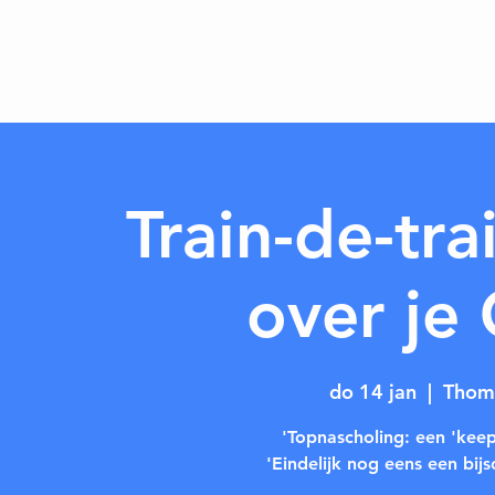
Train-de-tr
over je
do 14 jan
  |  
Thoma
'Topnascholing: een 'keep
'Eindelijk nog eens een bij