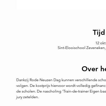
Tijd
12 okt
Sint-Elooischool Zeveneken, S
Over h
Dankzij Rode Neuzen Dag kunnen verschillende scholen
volgen. De kostprijs hiervoor wordt volledig gefinan
de scholen. De nascholing 'Train-de-trainer Eigen ba