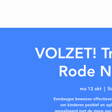
VOLZET! Tr
Rode N
ma 12 okt
  |  
Si
Eendaagse bewezen effectieve t
om kinderen positief en opl
gerealiseerd met de steun va