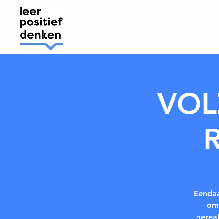
VOLZ
Eendaa
om 
gerea