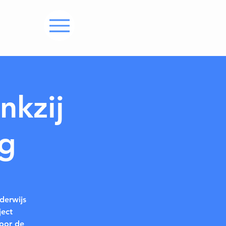
nkzij
g
derwijs
ject
oor de