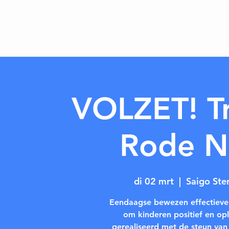
VOLZET! Tr
Rode N
di 02 mrt
  |  
Saigo Ste
Eendaagse bewezen effectieve t
om kinderen positief en opl
gerealiseerd met de steun va