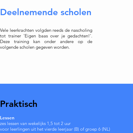
Deelnemende scholen
Vele leerkrachten volgden reeds de nascholing
tot trainer 'Eigen baas over je gedachten!'.
Deze training kan onder andere op de
volgende scholen gegeven worden.
Praktisch
Lessen
zes lessen van wekelijks 1,5 tot 2 uur
voor leerlingen uit het vierde leerjaar (B) of groep 6 (NL)