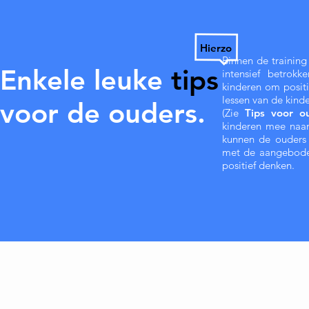
Hierzo
Binnen de training
Enkele leuke
tips
intensief betrok
kinderen om positi
lessen van de kind
voor de ouders.
(Zie
Tips voor o
kinderen mee naar
kunnen de ouders 
met de aangeboden
positief denken.