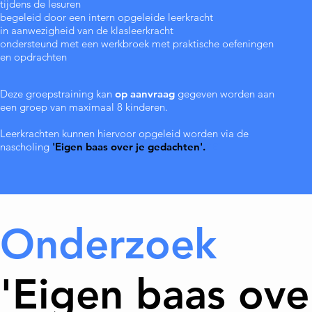
tijdens de lesuren
begeleid door een intern opgeleide leerkracht
in aanwezigheid van de klasleerkracht
ondersteund met een werkbroek met praktische oefeningen
en opdrachten
Deze
groepstraining kan
op
aanvraag
gegeven worden aan
een groep van maximaal 8 kinderen.
Leerkrachten kunnen hiervoor opgeleid worden via de
nascholing
'Eigen baas over je gedachten'.
‘Ei
Onderzoek
'Eigen baas ove