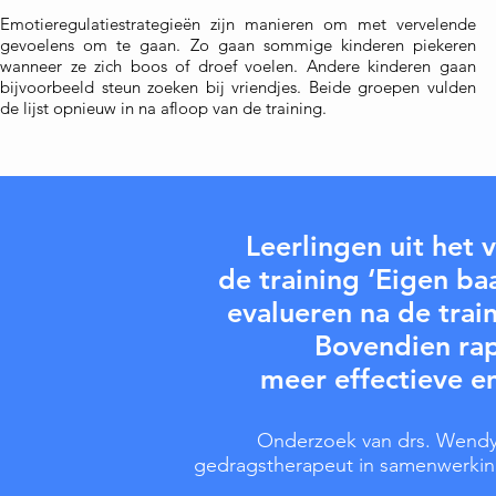
Emotieregulatiestrategieën zijn manieren om met vervelende
gevoelens om te gaan. Zo gaan sommige kinderen piekeren
wanneer ze zich boos of droef voelen. Andere kinderen gaan
bijvoorbeeld steun zoeken bij vriendjes. Beide groepen vulden
de lijst opnieuw in na afloop van de training.
Leerlingen uit het v
de training
‘Eigen ba
evalueren na de train
Bovendien ra
meer effectieve e
Onderzoek van drs. Wendy
gedragstherapeut in samenwerki